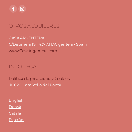
Encuéntranos en:
Facebook
Instagram
page
page
OTROS ALQUILERES
opens
opens
in
in
CASA ARGENTERA
new
new
C/Deumera 19 • 43773 L’Argentera • Spain
window
window
www.CasaArgentera.com
INFO LEGAL
Política de privacidad y Cookies
©2020 Casa Vella del Pantà
English
Dansk
Català
Español