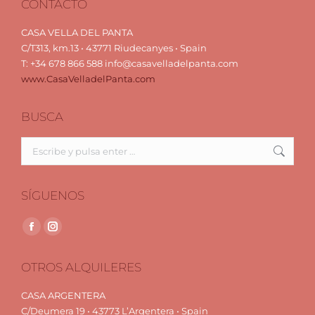
CONTACTO
CASA VELLA DEL PANTA
C/T313, km.13 • 43771 Riudecanyes • Spain
T: +34 678 866 588 info@casavelladelpanta.com
www.CasaVelladelPanta.com
BUSCA
Buscar:
SÍGUENOS
Encuéntranos en:
Facebook
Instagram
page
page
OTROS ALQUILERES
opens
opens
in
in
CASA ARGENTERA
new
new
C/Deumera 19 • 43773 L’Argentera • Spain