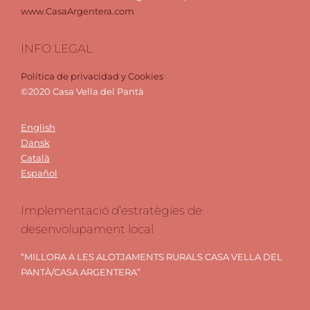
window
window
www.CasaArgentera.com
INFO LEGAL
Política de privacidad y Cookies
©2020 Casa Vella del Pantà
English
Dansk
Català
Español
Implementació d’estratègies de
desenvolupament local
“MILLORA A LES ALOTJAMENTS RURALS CASA VELLA DEL
PANTÀ/CASA ARGENTERA”