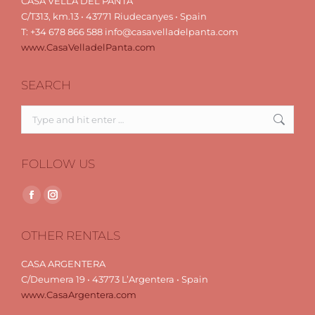
CASA VELLA DEL PANTA
C/T313, km.13 • 43771 Riudecanyes • Spain
T: +34 678 866 588 info@casavelladelpanta.com
www.CasaVelladelPanta.com
SEARCH
Search:
FOLLOW US
Find us on:
Facebook
Instagram
page
page
OTHER RENTALS
opens
opens
in
in
CASA ARGENTERA
new
new
C/Deumera 19 • 43773 L’Argentera • Spain
window
window
www.CasaArgentera.com