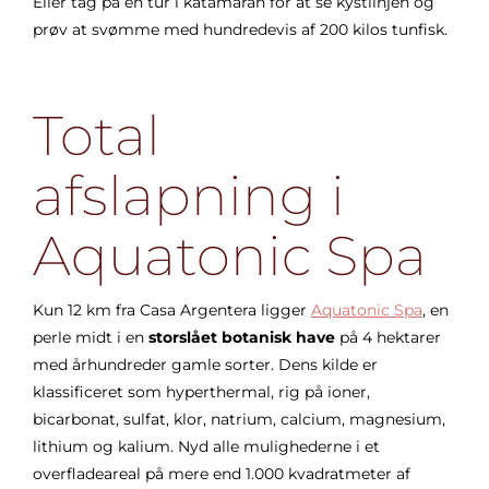
Eller tag på en tur i katamaran for at se kystlinjen og
prøv at svømme med hundredevis af 200 kilos tunfisk.
Total
afslapning i
Aquatonic Spa
Kun 12 km fra Casa Argentera ligger
Aquatonic Spa
, en
perle midt i en
storslået botanisk have
på 4 hektarer
med århundreder gamle sorter. Dens kilde er
klassificeret som hyperthermal, rig på ioner,
bicarbonat, sulfat, klor, natrium, calcium, magnesium,
lithium og kalium. Nyd alle mulighederne i et
overfladeareal på mere end 1.000 kvadratmeter af