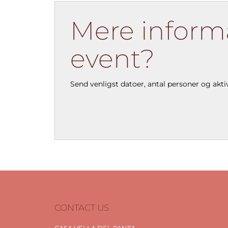
Mere informa
event?
Send venligst datoer, antal personer og ak
CONTACT US