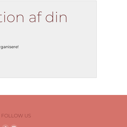
ion af din
rganisere!
FOLLOW US