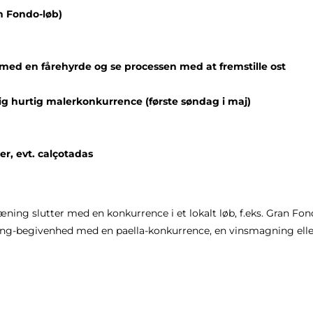
an Fondo-løb)
med en fårehyrde og se processen med at fremstille ost
lig hurtig malerkonkurrence (første søndag i maj)
er, evt. calçotadas
ræning slutter med en konkurrence i et lokalt løb, f.eks. Gran Fond
ding-begivenhed med en paella-konkurrence, en vinsmagning ell