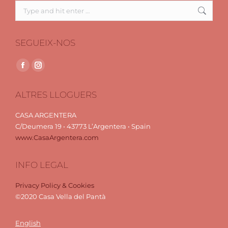
Search:
SEGUEIX-NOS
Find us on:
Facebook
Instagram
page
page
ALTRES LLOGUERS
opens
opens
in
in
CASA ARGENTERA
new
new
C/Deumera 19 • 43773 L’Argentera • Spain
window
window
www.CasaArgentera.com
INFO LEGAL
Privacy Policy & Cookies
©2020 Casa Vella del Pantà
English