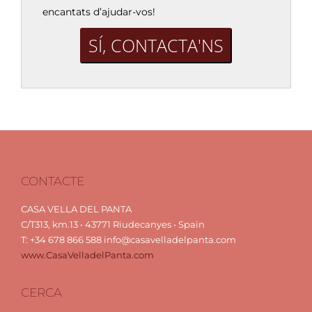
encantats d’ajudar-vos!
SÍ, CONTACTA'NS
CONTACTE
CASA VELLA DEL PANTA
C/T313, km.13 • 43771 Riudecanyes • Spain
T: +34 678 866 588 info@casavelladelpanta.com
www.CasaVelladelPanta.com
CERCA