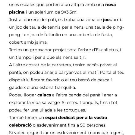
unes escales que porten a un altiplà amb una
nova
piscina
i un solarium de 9×3,5m.
Just al darrere del pati, es troba una zona de
jocs
amb
un joc de taula de tennis per a nens, una taula de ping-
pong i un joc de futbolin en una coberta de fusta,
cobert amb jaima.
Tenim un gronxador penjat sota l’arbre d’Eucaliptus, i
un trampolí per a que els nens saltin.
A l’altre costat de la carretera, tenim accés privat al
pantà, on podeu anar a banyar-vos al matí. Porta el teu
dispositiu flotant favorit o el teu bastó de pesca i
gaudeix d’una estona tranquil·la.
Podeu llogar
caiacs
a l’altra banda del panà i anar a
explorar la vida salvatge. Si esteu tranquils, fins i tot
podeu fer una ullada a les tortugues.
També tenim un
espai dedicat per a la vostra
celebració
o esdeveniment fins a 50 persones.
Si voleu organitzar un esdeveniment i convidar a gent,