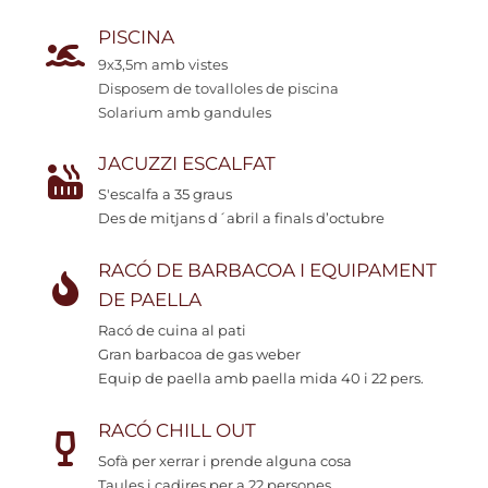
PISCINA
9x3,5m amb vistes
Disposem de tovalloles de piscina
Solarium amb gandules
JACUZZI ESCALFAT
S'escalfa a 35 graus
Des de mitjans d´abril a finals d’octubre
RACÓ DE BARBACOA I EQUIPAMENT
DE PAELLA
Racó de cuina al pati
Gran barbacoa de gas weber
Equip de paella amb paella mida 40 i 22 pers.
RACÓ CHILL OUT
Sofà per xerrar i prende alguna cosa
Taules i cadires per a 22 persones