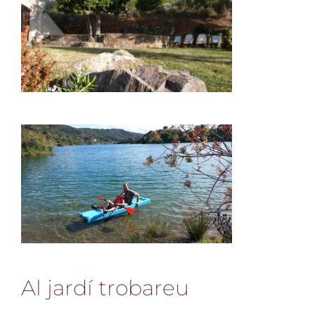
Al jard
í
trobareu